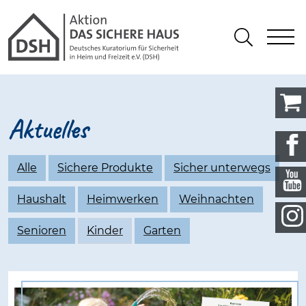
Gathmann Michaelis und Freunde 
springen
Link zu Home
S
Suchen
Aktuelles
Alle
Sichere Produkte
Sicher unterwegs
Haushalt
Heimwerken
Weihnachten
Senioren
Kinder
Garten