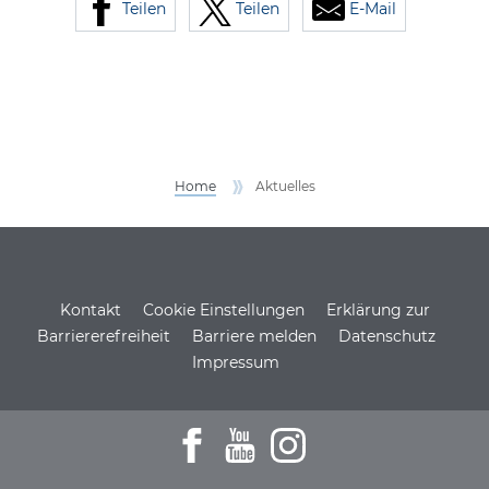
Teilen
Teilen
E-Mail
Home
Aktuelles
Service Informationen
Kontakt
Cookie Einstellungen
Erklärung zur
Barriererefreiheit
Barriere melden
Datenschutz
Impressum
Zum Facebookprofil der DSH
Zu den Youtube-Filmen der D
Zum Instagramprofil de