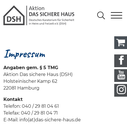
Gathmann Michaelis und Freund
springen
Link zu Home
S
Suchen
Impressum
Angaben gem. § 5 TMG
Aktion Das sichere Haus (DSH)
Holsteinischer Kamp 62
22081 Hamburg
Kontakt
Telefon: 040 / 29 81 04 61
Telefax: 040 / 29 81 04 71
E-Mail: info(at)das-sichere-haus.de