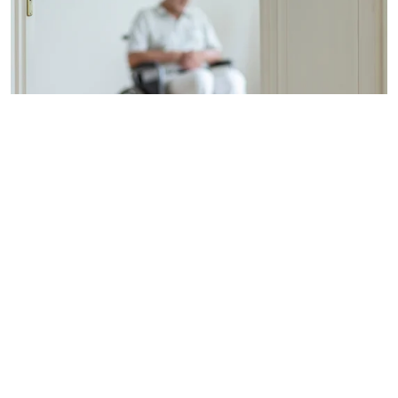
Im Zusammenhang mit der Pflege gibt es
Tabuthemen, über die kaum einer spricht. Dazu
zählen
Überforderung, Ekel und Gewalt
. Diese
Themen sollten nicht tabuisiert werden. Sie führen
oft dazu, dass Angehörige sagen: "Ich kann nicht
mehr". Wie Sie
mit Konflikten umgehen
und
Probleme lösen
können, erfahren Sie auf den
folgenden Seiten.