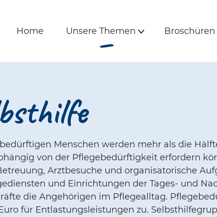
s und Freunde | Hi
e
Hauptmenü
Home
Unsere Themen
Broschüre
(Aktiv)
Home
Unsere Themen
Broschüren
Untermenü
bsthilfe
ebedürftigen Menschen werden mehr als die Hälfte
hängig von der Pflegebedürftigkeit erfordern kör
Betreuung, Arztbesuche und organisatorische Auf
ediensten und Einrichtungen der Tages- und Nac
räfte die Angehörigen im Pflegealltag. Pflegebe
Euro für Entlastungsleistungen zu. Selbsthilfegr