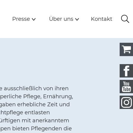
lfe zur Selbsthil
n
Presse
Über uns
Kontakt
Presse
Über uns
Kontakt
Su
Untermenü
Untermenü
 ausschließlich von ihren
perliche Pflege, Ernährung,
gaben erhebliche Zeit und
htpflege entlasten
dürftigen mit anerkanntem
uppen bieten Pflegenden die