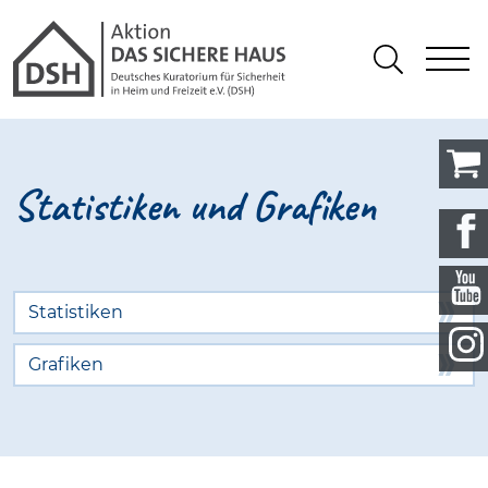
Gathmann Michaelis und Freunde 
springen
Link zu Home
S
Suchen
Statistiken und Grafiken
Statistiken
Grafiken