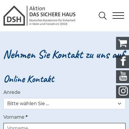
Gathmann Michaelis und Freunde
springen
Link zu Home
S
Suchen
Nehmen Sie Kontakt zu uns auf
Online Kontakt
Anrede
Vorname
*