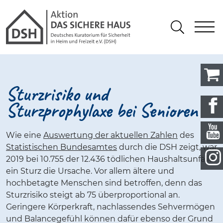
Gathmann Michaelis und Freunde 
springen
Link zu Home
S
Suchen
Sturzrisiko und
Sturzprophylaxe bei Senioren
Wie eine
Auswertung der aktuellen Zahlen
des
Statistischen Bundesamtes
durch die DSH zeigt, war
2019 bei 10.755 der 12.436 tödlichen Haushaltsunfälle
ein Sturz die Ursache. Vor allem ältere und
hochbetagte Menschen sind betroffen, denn das
Sturzrisiko steigt ab 75 überproportional an.
Geringere Körperkraft, nachlassendes Sehvermögen
und Balancegefühl können dafür ebenso der Grund