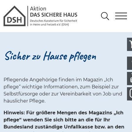
Gathmann Michaelis und Freunde 
springen
Link zu Home
S
Suchen
Sicher zu Hause pflegen
Pflegende Angehörige finden im Magazin „Ich
pflege“ wichtige Informationen, zum Beispiel zur
Selbstfürsorge oder zur Vereinbarkeit von Job und
häuslicher Pflege.
Hinweis: Für größere Mengen des Magazins „Ich
pflege“ wenden Sie sich bitte an die für Ihr
Bundesland zuständige Unfallkasse bzw. an den