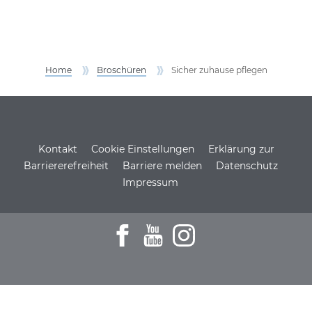
Home
Broschüren
Sicher zuhause pflegen
Service Informationen
Kontakt
Cookie Einstellungen
Erklärung zur
Barriererefreiheit
Barriere melden
Datenschutz
Impressum
Zum Facebookprofil der DSH
Zu den Youtube-Filmen der D
Zum Instagramprofil de