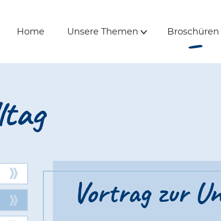
s und Freunde | S
e
Hauptmenü
Home
Unsere Themen
Broschüre
Home
Unsere Themen
Broschüren
Untermenü
ltag
Vortrag zur Un