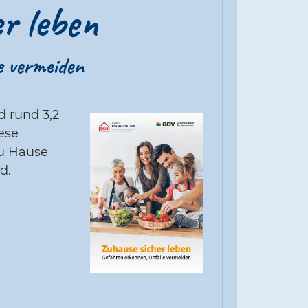
r leben
e vermeiden
d rund 3,2
ese
zu Hause
d.