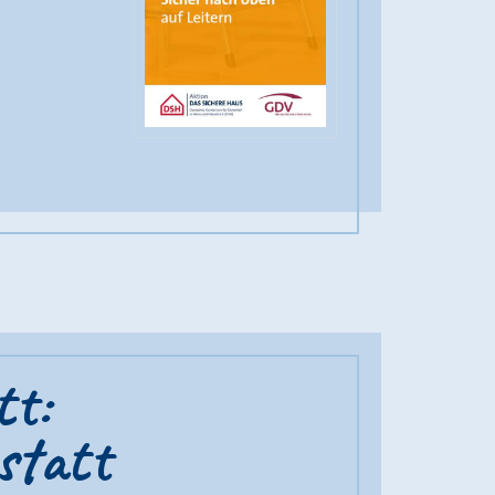
tt:
statt