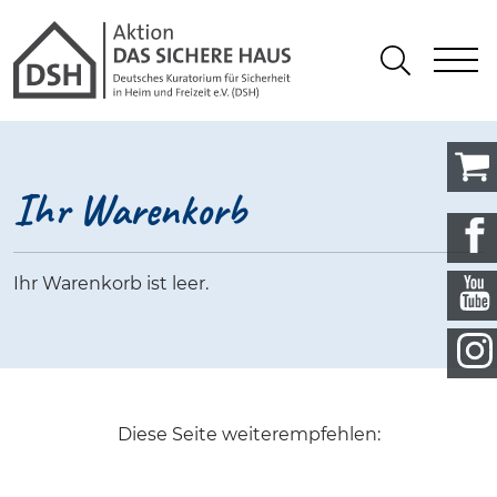
Gathmann Michaelis und Freund
springen
Link zu Home
S
Suchen
Ihr Warenkorb
Ihr Warenkorb ist leer.
Diese Seite weiterempfehlen: