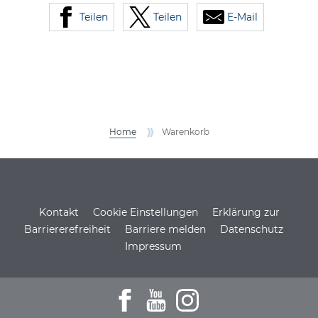
Teilen
Teilen
E-Mail
Home
Warenkorb
Service Informationen
Kontakt
Cookie Einstellungen
Erklärung zur
Barriererefreiheit
Barriere melden
Datenschutz
Impressum
Zum Facebookprofil der DSH
Zu den Youtube-Filmen der D
Zum Instagramprofil de