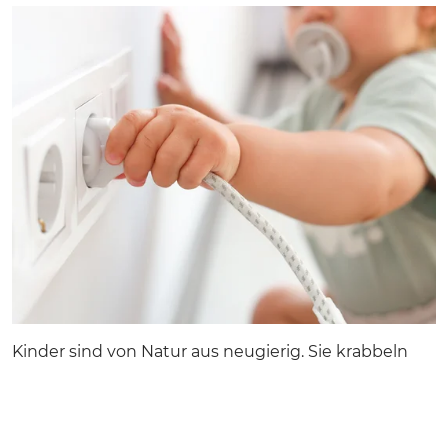
Kinder sind von Natur aus neugierig. Sie krabbeln
Treppen hoch und herunter, untersuchen
Steckdosen
, öffnen
Schränke, Türen und Fenster
oder klettern am Geländer vom
Balkon
. Die Aktion
Das sichere Haus (DSH) erläutert, wie Eltern ihre