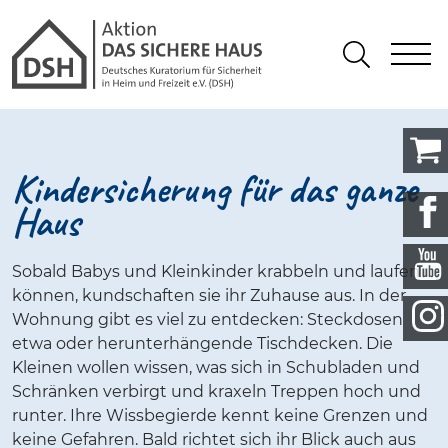
Gathmann Michaelis und Freunde 
springen
Link zu Home
S
Suchen
Kindersicherung für das ganze
Haus
Sobald Babys und Kleinkinder krabbeln und laufen
können, kundschaften sie ihr Zuhause aus. In der
Wohnung gibt es viel zu entdecken: Steckdosen
etwa oder herunterhängende Tischdecken. Die
Kleinen wollen wissen, was sich in Schubladen und
Schränken verbirgt und kraxeln Treppen hoch und
runter. Ihre Wissbegierde kennt keine Grenzen und
keine Gefahren. Bald richtet sich ihr Blick auch aus