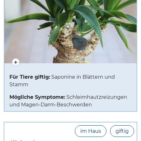
Für Tiere giftig:
Saponine in Blättern und
Stamm
Mögliche Symptome:
Schleimhautzreizungen
und Magen-Darm-Beschwerden
im Haus
giftig