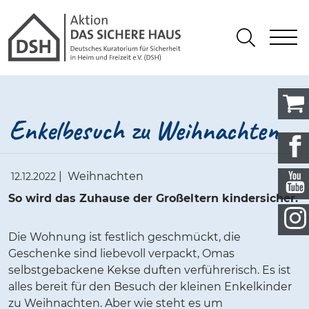
Gathmann Michaelis und Freunde
springen
Link zu Home
S
Suchen
Enkelbesuch zu Weihnachten
|
Weihnachten
12.12.2022
So wird das Zuhause der Großeltern kindersicher.
Die Wohnung ist festlich geschmückt, die
Geschenke sind liebevoll verpackt, Omas
selbstgebackene Kekse duften verführerisch. Es ist
alles bereit für den Besuch der kleinen Enkelkinder
zu Weihnachten. Aber wie steht es um