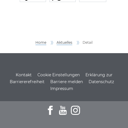
Home
Aktuelles
Detail
Service Informationen
Kontakt
Cookie Einstellungen
Erklärung zur
Barriererefreiheit
Barriere melden
Datenschutz
Impressum
Zum Facebookprofil der DSH
Zu den Youtube-Filmen der D
Zum Instagramprofil de