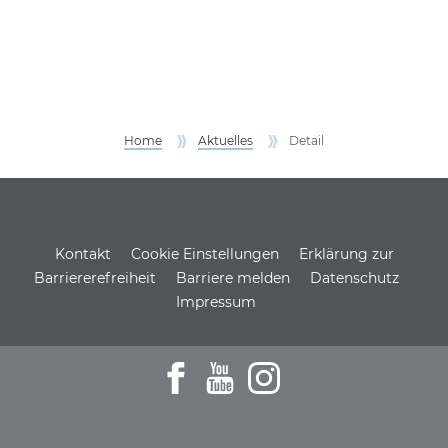
Home
Aktuelles
Detail
Service Informationen
Kontakt
Cookie Einstellungen
Erklärung zur
Barriererefreiheit
Barriere melden
Datenschutz
Impressum
Zum Facebookprofil der DSH
Zu den Youtube-Filmen der D
Zum Instagramprofil de