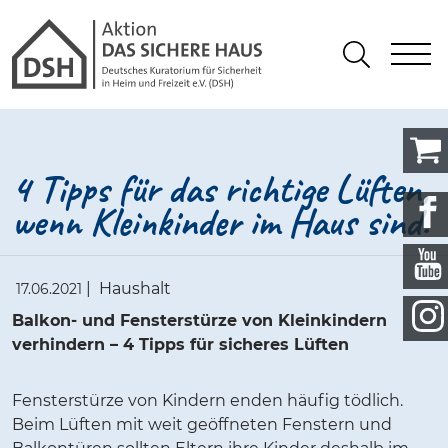
Gathmann Michaelis und Freunde
springen
Link zu Home
S
Suchen
4 Tipps für das richtige Lüften,
wenn Kleinkinder im Haus sind.
|
Haushalt
17.06.2021
Balkon- und Fensterstürze von Kleinkindern
verhindern – 4 Tipps für sicheres Lüften
Fensterstürze von Kindern enden häufig tödlich.
Beim Lüften mit weit geöffneten Fenstern und