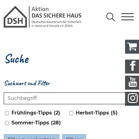
Gathmann Michaelis und Freunde
springen
Link zu Home
S
Suchen
Suche
Suchwort und Filter
Suchwort
Frühlings-Tipps (2)
Herbst-Tipps (5)
Sommer-Tipps (28)