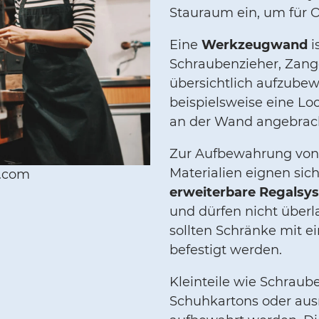
Stauraum ein, um für 
Eine
Werkzeugwand
i
Schraubenzieher, Zange
übersichtlich aufzubew
beispielsweise eine Lo
an der Wand angebrach
Zur Aufbewahrung von
Materialien eignen sic
e.com
erweiterbare Regalsy
und dürfen nicht überl
sollten Schränke mit 
befestigt werden.
Kleinteile wie Schraub
Schuhkartons oder aus