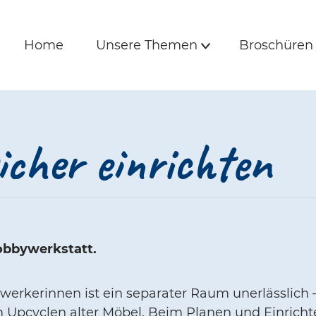
is und Freunde | 
e
Hauptmenü
Home
Unsere Themen
Broschüre
Home
Unsere Themen
Broschüren
Untermenü
icher einrichten
Hobbywerkstatt.
rkerinnen ist ein separater Raum unerlässlich 
 Upcyclen alter Möbel. Beim Planen und Einricht