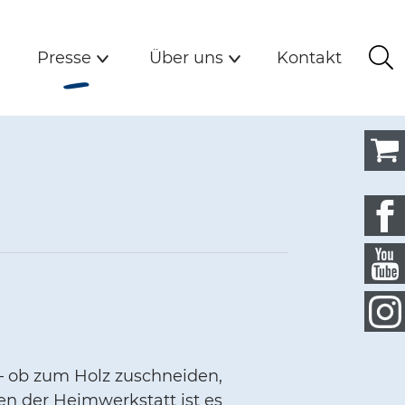
Detail
n
Presse
Über uns
Kontakt
(Aktiv)
Presse
Über uns
Kontakt
Su
Untermenü
Untermenü
– ob zum Holz zuschneiden,
en der Heimwerkstatt ist es