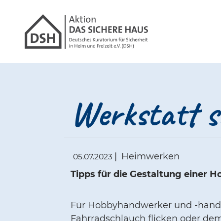
Gathmann Michael
Link zu Hom
Werkstatt s
|
Heimwerken
05.07.2023
Tipps für die Gestaltung einer 
Für Hobbyhandwerker und -handwe
Fahrradschlauch flicken oder dem