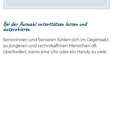
Bei der Auswahl unterstützen lassen und
ausprobieren
Seniorinnen und Senioren fühlen sich im Gegensatz
zu jüngeren und technikaffinen Menschen oft
überfordert, wenn eine Uhr oder ein Handy zu viele
Funktionen hat. Auch können zu viele
Informationen auf dem Display für Stress sorgen. Am
besten lassen sich Interessierte bei der Auswahl und
beim Einrichten der Smartwatches und
Mobiltelefone
von Familienmitgliedern oder vom
Personal in Mobilfunk-Läden unterstützen. Wer ein
Geschäft vor Ort aufsucht, statt im Internet zu
bestellen, kann verschiedene Uhren anprobieren
und herausfinden, ob er oder sie das Display gut
lesen kann oder mit den Einstellungen