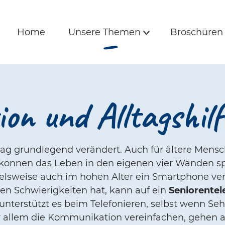
is und Freunde | 
e
Hauptmenü
Home
Unsere Themen
Broschüre
(Aktiv)
Home
Unsere Themen
Broschüren
Untermenü
on und Alltagshil
ag grundlegend verändert. Auch für ältere Mensc
el können das Leben in den eigenen vier Wänden s
elsweise auch im hohen Alter ein Smartphone ve
 Schwierigkeiten hat, kann auf ein
Seniorente
unterstützt es beim Telefonieren, selbst wenn Seh
 allem die Kommunikation vereinfachen, gehen a