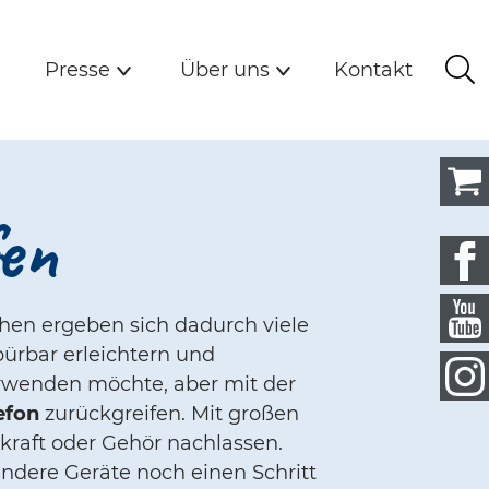
Kommunikation und
n
Presse
Über uns
Kontakt
Presse
Über uns
Kontakt
Su
Untermenü
Untermenü
fen
hen ergeben sich dadurch viele
pürbar erleichtern und
rwenden möchte, aber mit der
lefon
zurückgreifen. Mit großen
kraft oder Gehör nachlassen.
ndere Geräte noch einen Schritt