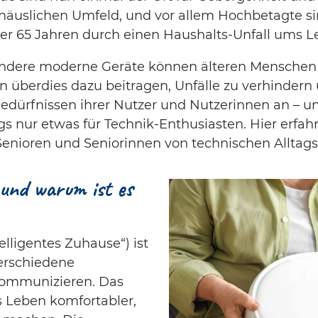
häuslichen Umfeld, und vor allem Hochbetagte sind
er 65 Jahren durch einen Haushalts-Unfall ums
ere moderne Geräte können älteren Menschen da
n überdies dazu beitragen, Unfälle zu verhindern
edürfnissen ihrer Nutzer und Nutzerinnen an – un
 nur etwas für Technik-Enthusiasten. Hier erfahre
nioren und Seniorinnen von technischen Alltagsh
und warum ist es
elligentes Zuhause“) ist
verschiedene
 kommunizieren. Das
s Leben komfortabler,