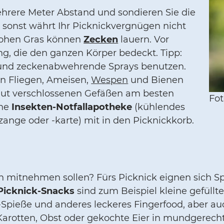
hrere Meter Abstand und sondieren Sie die
 sonst währt Ihr Picknickvergnügen nicht
hohen Gras können
Zecken
lauern. Vor
g, die den ganzen Körper bedeckt. Tipp:
und zeckenabwehrende Sprays benutzen.
n Fliegen, Ameisen,
Wespen
und Bienen
gut verschlossenen Gefäßen am besten
Fot
ine
Insekten-Notfallapotheke
(kühlendes
zange oder -karte) mit in den Picknickkorb.
en mitnehmen sollen? Fürs Picknick eignen sich Spe
Picknick-Snacks
sind zum Beispiel kleine gefüllt
-Spieße und anderes leckeres Fingerfood, aber au
Karotten, Obst oder gekochte Eier in mundgerech