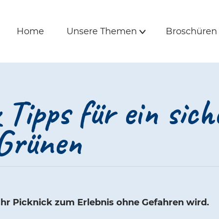
is und Freunde | 
e
Hauptmenü
Home
Unsere Themen
Broschüre
Home
Unsere Themen
Broschüren
Untermenü
 Tipps für ein sich
 Grünen
Ihr Picknick zum Erlebnis ohne Gefahren wird.