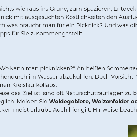
 nichts wie raus ins Grüne, zum Spazieren, Entde
ick mit ausgesuchten Köstlichkeiten den Ausflug.
Doch was braucht man für ein Picknick? Und was gi
ipps für Sie zusammengestellt.
 „Wo kann man picknicken?“ An heißen Sommertage
chendurch im Wasser abzukühlen. Doch Vorsicht: 
nen Kreislaufkollaps.
ese das Ziel ist, sind oft Naturschutzauflagen zu
lich. Meiden Sie
Weidegebiete, Weizenfelder o
cken meist erlaubt. Auch hier gilt: Hinweise beach