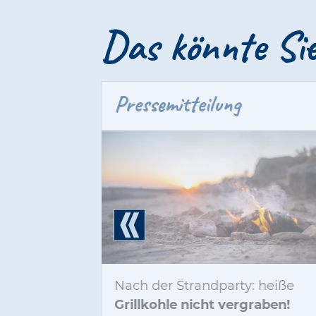
Das könnte Sie
icher!
Pressemitteilung
Unfälle
auf
Nach der Strandparty: heiße
rmeiden
Grillkohle nicht vergraben!