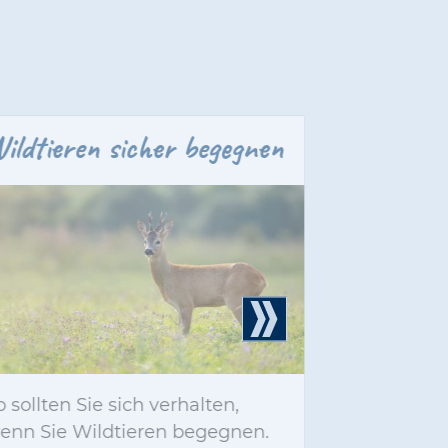
ildtieren sicher begegnen
Wandern?
o sollten Sie sich verhalten,
Erfahren Si
enn Sie Wildtieren begegnen.
einer Wan