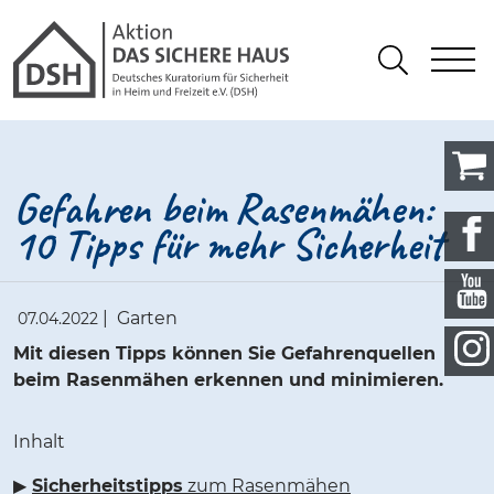
Gathmann Michaelis und Freunde
springen
Link zu Home
S
Suchen
Gefahren beim Rasenmähen:
10 Tipps für mehr Sicherheit
|
Garten
07.04.2022
Mit diesen Tipps können Sie Gefahrenquellen
beim Rasenmähen erkennen und minimieren.
Inhalt
▶
Sicherheitstipps
zum Rasenmähen