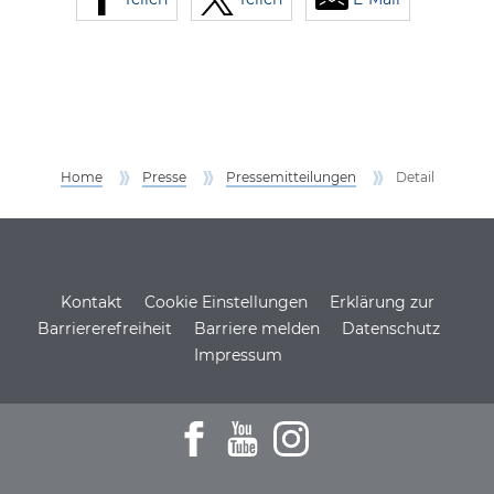
Home
Presse
Pressemitteilungen
Detail
Service Informationen
Kontakt
Cookie Einstellungen
Erklärung zur
Barriererefreiheit
Barriere melden
Datenschutz
Impressum
Zum Facebookprofil der DSH
Zu den Youtube-Filmen der D
Zum Instagramprofil de