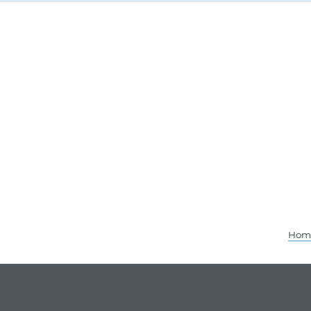
Hom
Service Informati