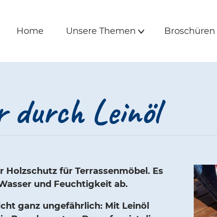
is und Freunde | 
e
Hauptmenü
Home
Unsere Themen
Broschüre
Home
Unsere Themen
Broschüren
Untermenü
 durch Leinöl
her Holzschutz für Terrassenmöbel. Es
 Wasser und Feuchtigkeit ab.
icht ganz ungefährlich: Mit Leinöl