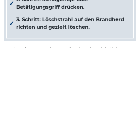
Betätigungsgriff drücken.
3. Schritt: Löschstrahl auf den Brandherd
richten und gezielt löschen.
Auch auf den Löschern selbst ist übersichtlich
erklärt, wie sie zu bedienen sind.
Was tun, wenn´s brennt? – Richtiges Verhalten im
Brandfall.
Notruf wählen (112):
Rufen Sie unverzüglich
die Feuerwehr unter 112.
Selbstschutz:
Versuchen Sie, nur kleine
Brände oder Entstehungsbrände selbst zu
löschen. Bringen Sie sich in Sicherheit, wenn