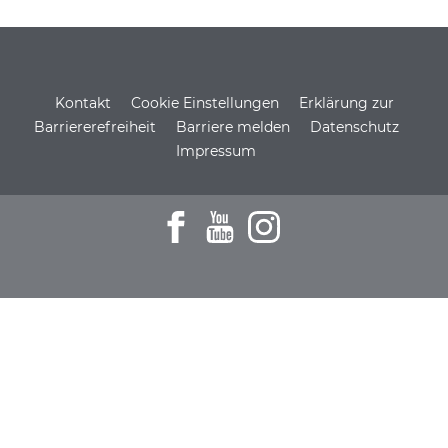
Service Informationen
Kontakt
Cookie Einstellungen
Erklärung zur
Barriererefreiheit
Barriere melden
Datenschutz
Impressum
Zum Facebookprofil der DSH
Zu den Youtube-Filmen der D
Zum Instagramprofil de