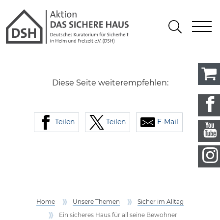
Gathmann Michaelis und Freunde 
springen
Link zu Home
S
Suchen
Diese Seite weiterempfehlen:
Teilen
Teilen
E-Mail
Home
Unsere Themen
Sicher im Alltag
Ein sicheres Haus für all seine Bewohner