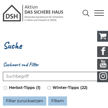
Gathmann Michaelis und Freunde
springen
Link zu Home
S
Suchen
Suche
Suchwort und Filter
Suchwort
Herbst-Tipps (1)
Winter-Tipps (22)
Filter zurücksetzen