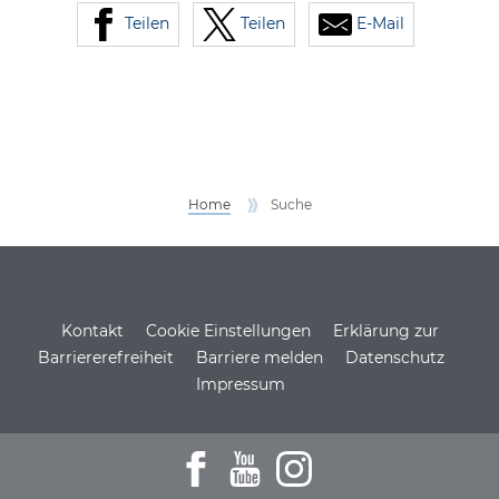
Teilen
Teilen
E-Mail
Home
Suche
Service Informationen
Kontakt
Cookie Einstellungen
Erklärung zur
Barriererefreiheit
Barriere melden
Datenschutz
Impressum
Zum Facebookprofil der DSH
Zu den Youtube-Filmen der D
Zum Instagramprofil de