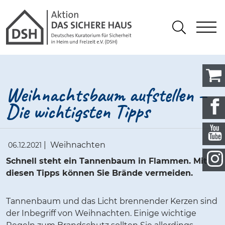
Gathmann Michaelis und Freunde
springen
Link zu Home
S
Suchen
Weihnachtsbaum aufstellen –
Die wichtigsten Tipps
|
Weihnachten
06.12.2021
Schnell steht ein Tannenbaum in Flammen. Mit
diesen Tipps können Sie Brände vermeiden.
Tannenbaum und das Licht brennender Kerzen sind
der Inbegriff von Weihnachten. Einige wichtige