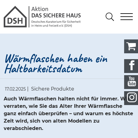
Gathmann Michaelis und Freunde
springen
Link zu Home
S
Suchen
Wärmflaschen haben ein
Haltbarkeitsdatum
|
Sichere Produkte
17.02.2025
Auch Wärmflaschen halten nicht für immer. Wir
verraten, wie Sie das Alter Ihrer Wärmflasche
ganz einfach überprüfen – und warum es höchste
Zeit wird, sich von alten Modellen zu
verabschieden.