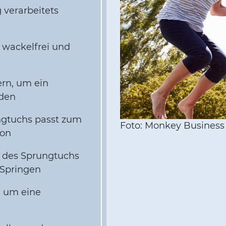
 verarbeitets
 wackelfrei und
rn, um ein
den
ngtuchs passt zum
Foto: Monkey Business
son
e des Sprungtuchs
 Springen
al um eine