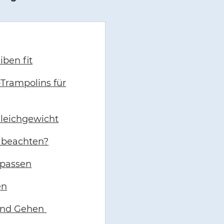
iben fit
-Trampolins für
Gleichgewicht
u beachten?
npassen
en
 und Gehen