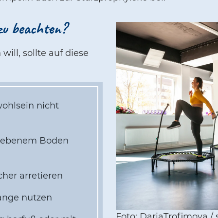
zu beachten?
ill, sollte auf diese
ohlsein nicht
uf ebenem Boden
her arretieren
tange nutzen
Foto: DariaTrofimova /