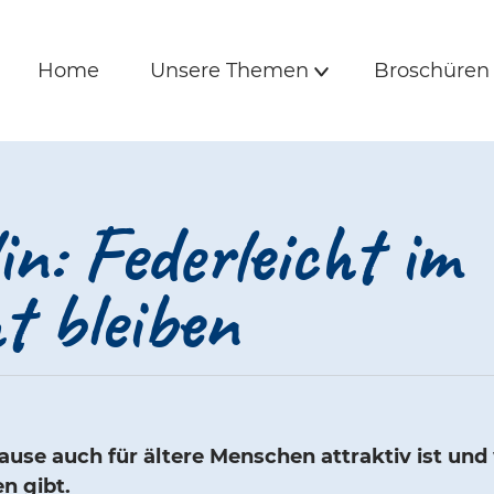
is und Freunde | 
e
Hauptmenü
Home
Unsere Themen
Broschüre
Home
Unsere Themen
Broschüren
Untermenü
n: Federleicht im
t bleiben
use auch für ältere Menschen attraktiv ist un
n gibt.