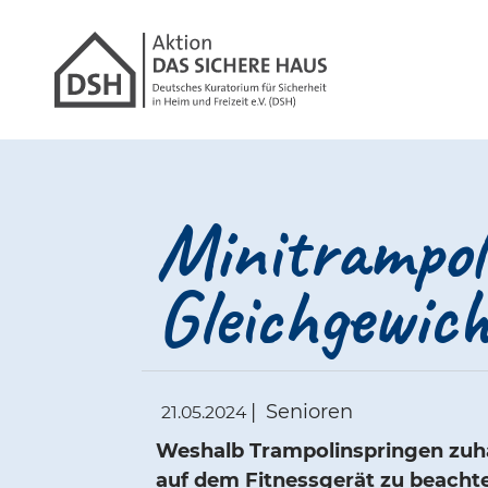
Gathmann Michael
Link zu Hom
Minitrampoli
Gleichgewich
|
Senioren
21.05.2024
Weshalb Trampolinspringen zuha
auf dem Fitnessgerät zu beachte