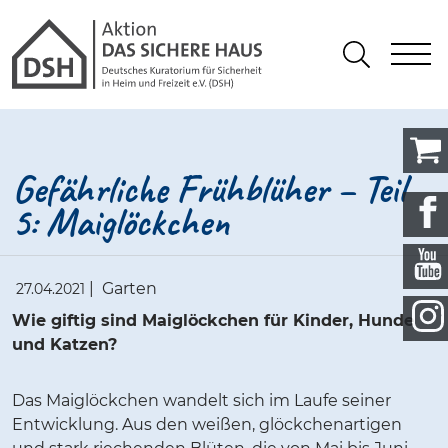
Gathmann Michaelis und Freunde
springen
Link zu Home
S
Suchen
Gefährliche Frühblüher – Teil
5: Maiglöckchen
|
Garten
27.04.2021
Wie giftig sind Maiglöckchen für Kinder, Hunde
und Katzen?
Das Maiglöckchen wandelt sich im Laufe seiner
Entwicklung. Aus den weißen, glöckchenartigen