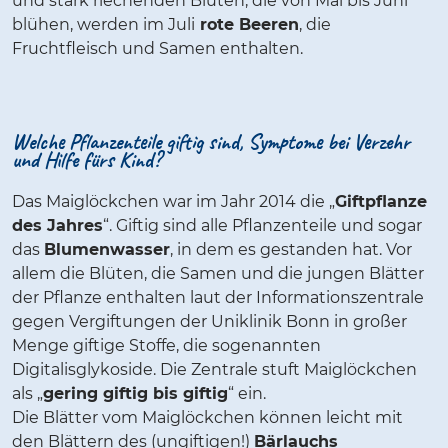
und stark riechenden Blüten, die von Mai bis Juni
blühen, werden im Juli
rote Beeren
, die
Fruchtfleisch und Samen enthalten.
Welche Pflanzenteile giftig sind, Symptome bei Verzehr
und Hilfe fürs Kind?
Das Maiglöckchen war im Jahr 2014 die „
Giftpflanze
des Jahres
“. Giftig sind alle Pflanzenteile und sogar
das
Blumenwasser
, in dem es gestanden hat. Vor
allem die Blüten, die Samen und die jungen Blätter
der Pflanze enthalten laut der Informationszentrale
gegen Vergiftungen der Uniklinik Bonn in großer
Menge giftige Stoffe, die sogenannten
Digitalisglykoside. Die Zentrale stuft Maiglöckchen
als „
gering giftig bis giftig
“ ein.
Die Blätter vom Maiglöckchen können leicht mit
den Blättern des (ungiftigen!)
Bärlauchs