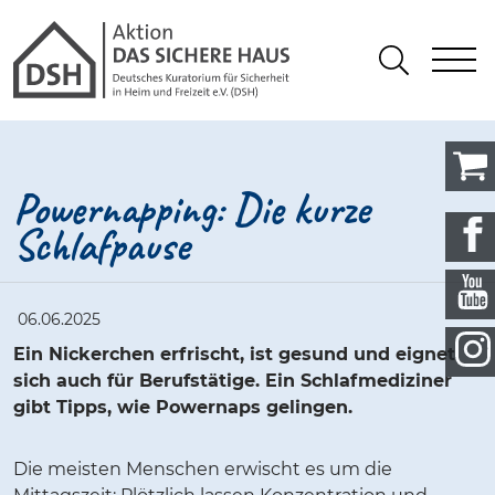
Gathmann Michaelis und Freunde
springen
Link zu Home
S
Suchen
Powernapping: Die kurze
Schlafpause
06.06.2025
Ein Nickerchen erfrischt, ist gesund und eignet
sich auch für Berufstätige. Ein Schlafmediziner
gibt Tipps, wie Powernaps gelingen.
Die meisten Menschen erwischt es um die