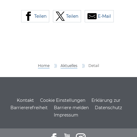
Teilen
Teilen
E-Mail
Home
Aktuelles
Detail
Service Informationen
Kontakt
Cookie Einstellungen
Erklärung zur
Barriererefreiheit
Barriere melden
Datenschutz
Impressum
Zum Facebookprofil der DSH
Zu den Youtube-Filmen der D
Zum Instagramprofil de