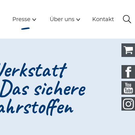
Detail
n
Presse
Über uns
Kontakt
(Aktiv)
Presse
Über uns
Kontakt
Su
Untermenü
Untermenü
erkstatt
 Das sichere
ahrstoffen