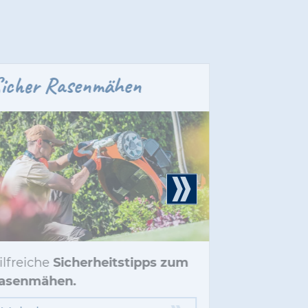
icher Rasenmähen
Facebook
ilfreiche
Sicherheitstipps zum
Besuchen S
asenmähen.
für mehr Ti