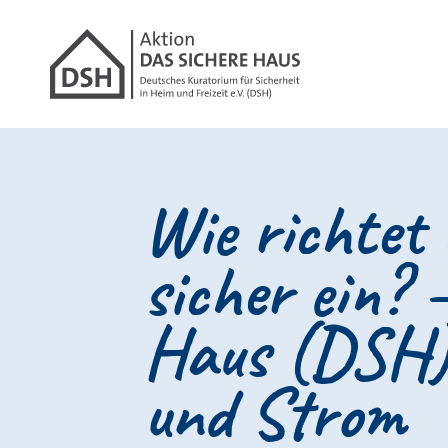
Gathmann Michael
Link zu Hom
Wie richtet
sicher ein? 
Haus (DSH) 
und Strom