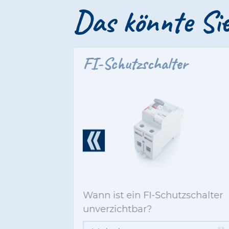
Das könnte Sie
FI-Schutzschalter
f
Facebook
Wann ist ein FI-Schutzschalter
unverzichtbar?