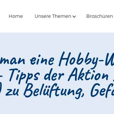
is und Freunde | 
e
Hauptmenü
Home
Unsere Themen
Broschüre
Home
Unsere Themen
Broschüren
Untermenü
 man eine Hobby-W
– Tipps der Aktion
zu Belüftung, Gef