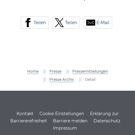
Teilen
Teilen
E-Mail
Home
Presse
Pressemitteilungen
Presse Archiv
Detail
Service Informationen
Kontakt
Cookie Einstellungen
Erklärung zur
Barriererefreiheit
Barriere melden
Datenschutz
Impressum