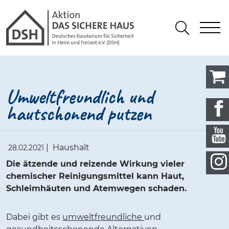
Gathmann Michaelis und Freunde
springen
Link zu Home
S
Suchen
Umweltfreundlich und
hautschonend putzen
|
Haushalt
28.02.2021
Die ätzende und reizende Wirkung vieler
chemischer Reinigungsmittel kann Haut,
Schleimhäuten und Atemwegen schaden.
Dabei gibt es
umweltfreundliche
und