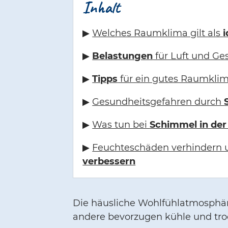
Inhalt
▶
Welches Raumklima gilt als
i
▶
Belastungen
für Luft und Ge
▶
Tipps
für ein gutes Raumkli
▶
Gesundheitsgefahren durch
▶
Was tun bei
Schimmel in de
▶
Feuchteschäden verhindern
verbessern
Die häusliche Wohlfühlatmosphär
andere bevorzugen kühle und tr