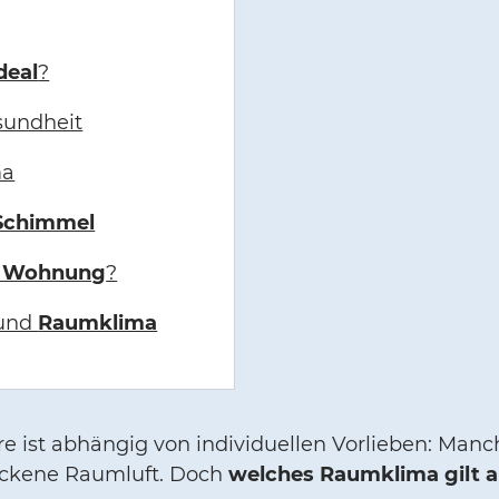
deal
?
sundheit
ma
Schimmel
r Wohnung
?
 und
Raumklima
e ist abhängig von individuellen Vorlieben: Ma
ockene Raumluft. Doch
welches Raumklima gilt a