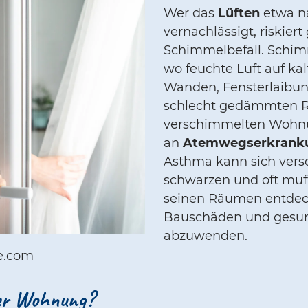
Wer das
Lüften
etwa n
vernachlässigt, riskier
Schimmelbefall. Schim
wo feuchte Luft auf kal
Wänden, Fensterlaibu
schlecht gedämmten R
verschimmelten Wohnu
an
Atemwegserkrank
Asthma kann sich vers
schwarzen und oft muf
seinen Räumen entdeckt
Bauschäden und gesun
abzuwenden.
be.com
der Wohnung?