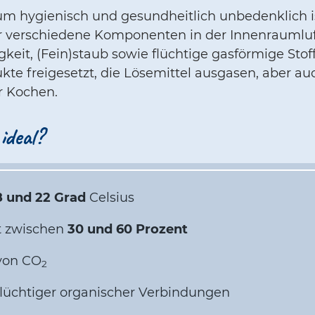
um hygienisch und gesundheitlich unbedenklich i
für verschiedene Komponenten in der Innenraumlu
eit, (Fein)staub sowie flüchtige gasförmige Stof
kte freigesetzt, die Lösemittel ausgasen, aber a
r Kochen.
ideal?
8 und 22 Grad
Celsius
it zwischen
30 und 60 Prozent
 von CO
2
flüchtiger organischer Verbindungen