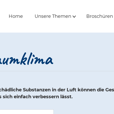
is und Freunde | 
e
Hauptmenü
Home
Unsere Themen
Broschüre
Home
Unsere Themen
Broschüren
Untermenü
aumklima
ädliche Substanzen in der Luft können die Ge
sich einfach verbessern lässt.