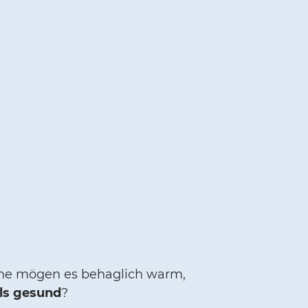
nche mögen es behaglich warm,
ls gesund
?