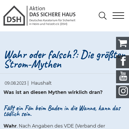
Gathmann Michaelis und Freunde
springen
Link zu Home
S
Suchen
Wahr oder falsch?: Die größten
Strom-Mythen
|
Haushalt
09.08.2023
Was ist an diesen Mythen wirklich dran?
Fällt ein Fön beim Baden in die Wanne, kann das
tödlich sein.
Wahr
. Nach Angaben des VDE (Verband der