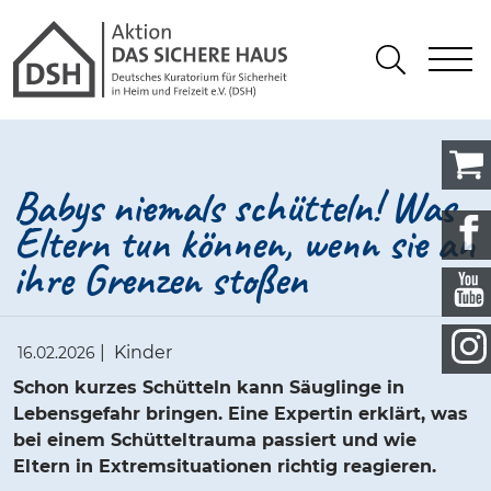
Gathmann Michaelis und Freunde
springen
Link zu Home
S
Suchen
Babys niemals schütteln! Was
Eltern tun können, wenn sie an
ihre Grenzen stoßen
|
Kinder
16.02.2026
Schon kurzes Schütteln kann Säuglinge in
Lebensgefahr bringen. Eine Expertin erklärt, was
bei einem Schütteltrauma passiert und wie
Eltern in Extremsituationen richtig reagieren.