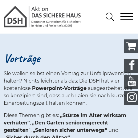
Gathmann Michaelis und Freunde
springen
Link zu Home
S
Suchen
Vorträge
Sie wollen selbst einen Vortrag zur Unfallprävention
halten? Nichts leichter als das: Die DSH hat vier
kostenlose
Powerpoint-Vorträge
ausgearbeitet, die
so konzipiert sind, dass auch Laien sie nach kurzer
Einarbeitungszeit halten können.
Diese Themen gibt es:
„Stürze im Alter wirksam
verhüten“
,
„Den Garten seniorengerecht
gestalten
“,
„Senioren sicher unterwegs“
und
„Sicher durch den Alltag“
.