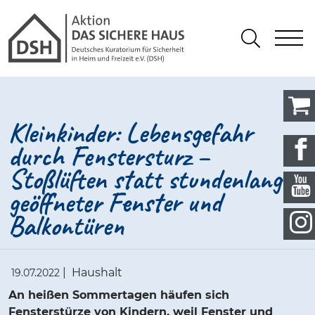
Gathmann Michaelis und Freunde
springen
Link zu Home
S
Suchen
Kleinkinder: Lebensgefahr
durch Fenstersturz –
Stoßlüften statt stundenlang
geöffneter Fenster und
Balkontüren
|
Haushalt
19.07.2022
An heißen Sommertagen häufen sich
Fensterstürze von Kindern, weil Fenster und