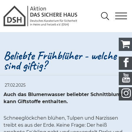
Gathmann Michaelis und Freunde
springen
Link zu Home
S
Suchen
Beliebte Frühblüher - welche
sind giftig?
27.02.2025
Auch das Blumenwasser beliebter Schnittblumen
kann Giftstoffe enthalten.
Schneeglöckchen blühen, Tulpen und Narzissen
treibt es aus der Erde. Keine Frage: Der heiß