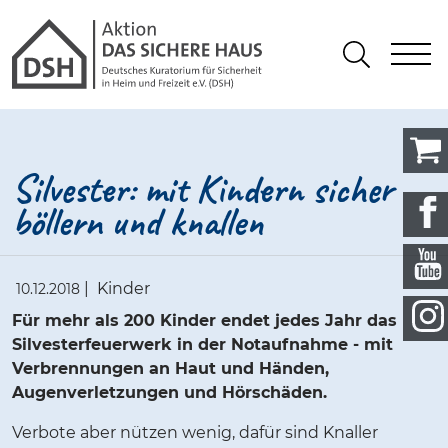
Gathmann Michaelis und Freunde
springen
Link zu Home
S
Suchen
Silvester: mit Kindern sicher
böllern und knallen
|
Kinder
10.12.2018
Für mehr als 200 Kinder endet jedes Jahr das
Silvesterfeuerwerk in der Notaufnahme - mit
Verbrennungen an Haut und Händen,
Augenverletzungen und Hörschäden.
Verbote aber nützen wenig, dafür sind Knaller