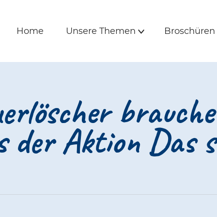
is und Freunde | 
e
Hauptmenü
Home
Unsere Themen
Broschüre
Home
Unsere Themen
Broschüren
Untermenü
erlöscher brauche 
s der Aktion Das s