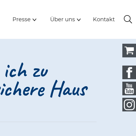
Detail
n
Presse
Über uns
Kontakt
Presse
Über uns
Kontakt
Su
Untermenü
Untermenü
ich zu
ichere Haus