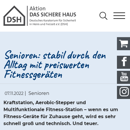
Gathmann Michaelis und Freunde
springen
Link zu Home
S
Suchen
Senioren: stabil durch den
Alltag mit preiswerten
Fitnessgeräten
|
Senioren
07.11.2022
Kraftstation, Aerobic-Stepper und
Multifunktionale Fitness-Station – wenn es um
Fitness-Geräte für Zuhause geht, wird es sehr
schnell groß und technisch. Und teuer.