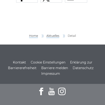
Home
Aktuelles
Detail
Service Informationen
Kontakt
Cookie Einstellungen
Erklärung zur
Barriererefreiheit
Barriere melden
Datenschutz
Impressum
Zum Facebookprofil der DSH
Zu den Youtube-Filmen der D
Zum Instagramprofil de