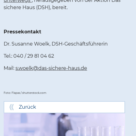
unterwegs"
, herausgegeben von der Aktion Das
sichere Haus (DSH), bereit.
Pressekontakt
Dr. Susanne Woelk, DSH-Geschäftsführerin
Tel.: 040 / 29 81 04 62
Mail:
s.woelk@das-sichere-haus.de
Foto: Flapas / shutterstock.com
Zurück