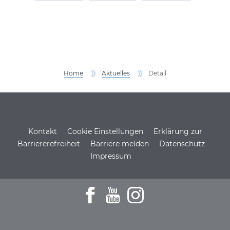
Home
Aktuelles
Detail
Service Informationen
Kontakt
Cookie Einstellungen
Erklärung zur
Barriererefreiheit
Barriere melden
Datenschutz
Impressum
Zum Facebookprofil der DSH
Zu den Youtube-Filmen der D
Zum Instagramprofil de