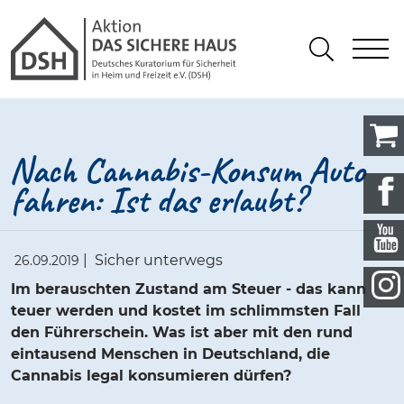
Gathmann Michaelis und Freunde
springen
Link zu Home
S
Suchen
Nach Cannabis-Konsum Auto
fahren: Ist das erlaubt?
|
Sicher unterwegs
26.09.2019
Im berauschten Zustand am Steuer - das kann
teuer werden und kostet im schlimmsten Fall
den Führerschein. Was ist aber mit den rund
eintausend Menschen in Deutschland, die
Cannabis legal konsumieren dürfen?