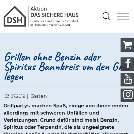
Gathmann Michaelis und Freunde
springen
Link zu Home
S
Suchen
Grillen ohne Benzin oder
Spiritus Bannkreis um den Grill
legen
|
Garten
23.07.2019
Grillpartys machen Spaß, einige von ihnen enden
allerdings mit schweren Unfällen und
Verletzungen. Grund dafür sind meist Benzin,
Spiritus oder Terpentin, die als ungeeignete