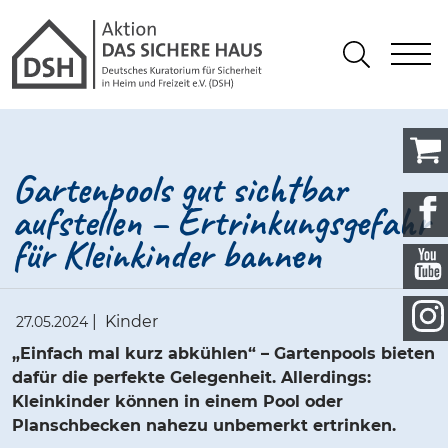
Gathmann Michaelis und Freunde
springen
Link zu Home
S
Suchen
Gartenpools gut sichtbar
aufstellen – Ertrinkungsgefahr
für Kleinkinder bannen
|
Kinder
27.05.2024
„Einfach mal kurz abkühlen“ – Gartenpools bieten
dafür die perfekte Gelegenheit. Allerdings:
Kleinkinder können in einem Pool oder
Planschbecken nahezu unbemerkt ertrinken.