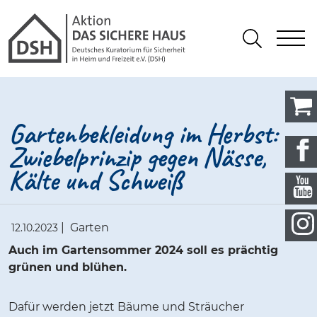
Gathmann Michaelis und Freunde
springen
Link zu Home
S
Suchen
Gartenbekleidung im Herbst:
Zwiebelprinzip gegen Nässe,
Kälte und Schweiß
|
Garten
12.10.2023
Auch im Gartensommer 2024 soll es prächtig
grünen und blühen.
Dafür werden jetzt Bäume und Sträucher