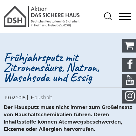
Gathmann Michaelis und Freunde
springen
Link zu Home
S
Suchen
Frühjahrsputz mit
Zitronensäure, Natron,
Waschsoda und Essig
|
Haushalt
19.02.2018
Der Hausputz muss nicht immer zum Großeinsatz
von Haushaltschemikalien führen. Deren
Inhaltsstoffe können Atemwegsbeschwerden,
Ekzeme oder Allergien hervorrufen.