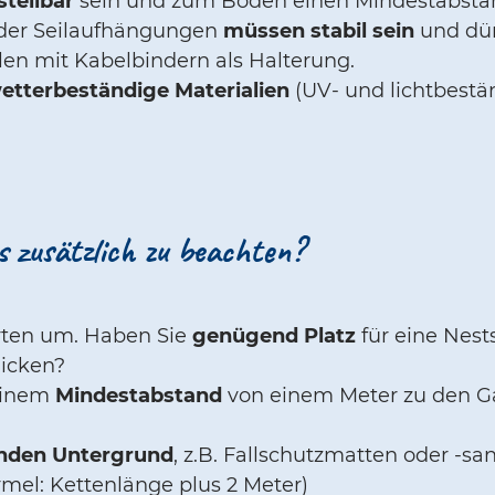
stellbar
sein und zum Boden einen Mindestabstan
der Seilaufhängungen
müssen stabil sein
und dür
len mit Kabelbindern als Halterung.
etterbeständige Materialien
(UV- und lichtbestä
s zusätzlich zu beachten?
arten um. Haben Sie
genügend Platz
für eine Nest
licken?
 einem
Mindestabstand
von einem Meter zu den G
nden Untergrund
, z.B. Fallschutzmatten oder -sa
mel: Kettenlänge plus 2 Meter)