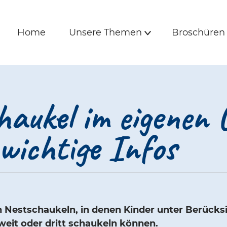
is und Freunde | 
e
Hauptmenü
Home
Unsere Themen
Broschüre
Home
Unsere Themen
Broschüren
Untermenü
haukel im eigenen 
wichtige Infos
an Nestschaukeln, in denen Kinder unter Berücks
it oder dritt schaukeln können.