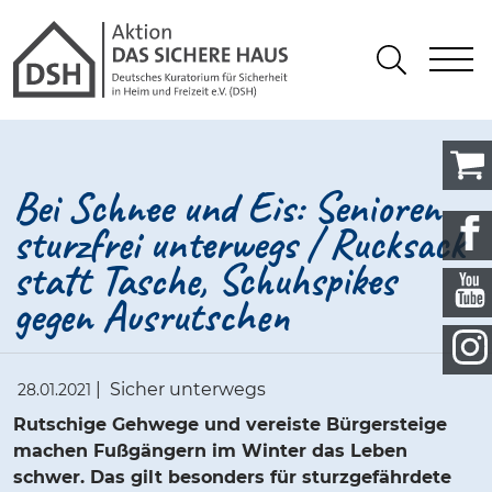
Gathmann Michaelis und Freunde
springen
Link zu Home
S
Suchen
Bei Schnee und Eis: Senioren
sturzfrei unterwegs / Rucksack
statt Tasche, Schuhspikes
gegen Ausrutschen
|
Sicher unterwegs
28.01.2021
Rutschige Gehwege und vereiste Bürgersteige
machen Fußgängern im Winter das Leben
schwer. Das gilt besonders für sturzgefährdete